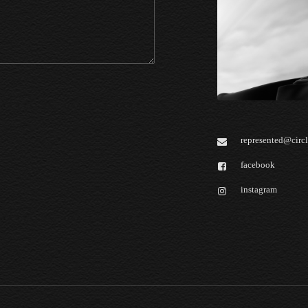
represented@circl
facebook
instagram